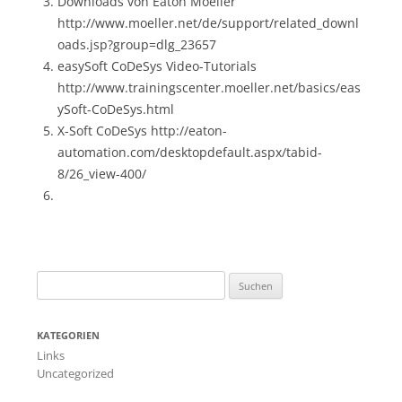
Downloads von Eaton Moeller
http://www.moeller.net/de/support/related_downl
oads.jsp?group=dlg_23657
easySoft CoDeSys Video-Tutorials
http://www.trainingscenter.moeller.net/basics/eas
ySoft-CoDeSys.html
X-Soft CoDeSys http://eaton-
automation.com/desktopdefault.aspx/tabid-
8/26_view-400/
Suchen
nach:
KATEGORIEN
Links
Uncategorized