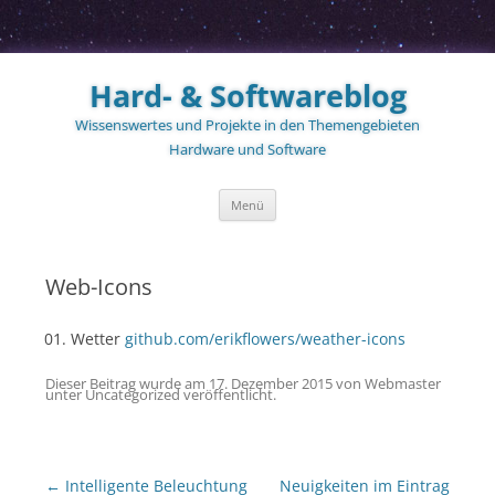
Zum
Inhalt
Hard- & Softwareblog
springen
Wissenswertes und Projekte in den Themengebieten
Hardware und Software
Menü
Web-Icons
Wetter
github.com/erikflowers/weather-icons
Dieser Beitrag wurde am
17. Dezember 2015
von
Webmaster
unter
Uncategorized
veröffentlicht.
Beitragsnavigation
←
Intelligente Beleuchtung
Neuigkeiten im Eintrag